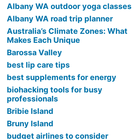
Plan:
Albany WA outdoor yoga classes
Easy
Albany WA road trip planner
7-
Australia’s Climate Zones: What
step
Makes Each Unique
Guide
Barossa Valley
Template”
best lip care tips
best supplements for energy
biohacking tools for busy
professionals
Bribie Island
Bruny Island
budget airlines to consider