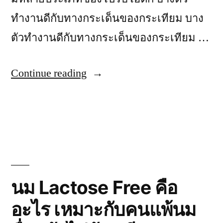
ทำงานดีกับทางกระเด็นของกระเทียม บาง
ตัวทำงานดีกับทางกระเด็นของกระเทียม …
“แนะนำ
Continue reading
นม
แลค
โต
สฟรี
ปราศจาก
นม Lactose Free คือ
น้ำ
อะไร เหมาะกับคนแพ้นม
ตาล