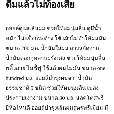
ดื่มแล้วไม่ท้องเสีย
แลค
โตส
ยี่ห้อ
ออยล์ดูแลเส้นผม ช่วยให้ผมนุ่มลื่น ดูมีน้ำ
ไหน
หนัก ไม่แข็งกระด้าง ใช้แล้วไม่ทำให้ผมมัน
ดี
ขนาด 200 มล. น้ำมันใส่ผม สารสกัดจาก
ที่สุด
น้ำมันดอกกุหลาบฝรั่งเศส ช่วยให้ผมนุ่มลื่น
ปี
พลิ้วสวย ไม่ชี้ฟู ใช้แล้วผมไม่มัน ขนาด one
2023
hundred มล. ออยล์บำรุงผมจากน้ำมัน
»
ธรรมชาติ 5 ชนิด ช่วยให้ผมนุ่มลื่น เปล่ง
Greatest
ประกายเงางาม ขนาด 30 มล. แลคโตสฟรี
Evaluate”
ยี่ห้อไหนดี ออยล์บำรุงเส้นผมสูตรพรีเมียม มี