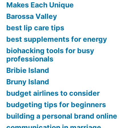
ไหน
Makes Each Unique
ดี
Barossa Valley
ใช้
best lip care tips
ดี
best supplements for energy
ทนทาน
biohacking tools for busy
ราคา
professionals
สุด
Bribie Island
คุ้ม”
Bruny Island
budget airlines to consider
budgeting tips for beginners
building a personal brand online
communication in marriage