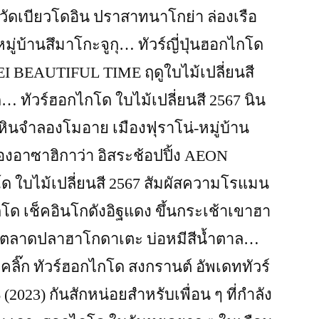
4 วัดเบียวโดอิน ปราสาทนาโกย่า ล่องเรือ
ู่บ้านสึมาโกะจูกุ… ทัวร์ญี่ปุ่นฮอกไกโด
I BEAUTIFUL TIME ฤดูใบไม้เปลี่ยนสี
ด… ทัวร์ฮอกไกโด ใบไม้เปลี่ยนสี 2567 นิน
นหินจำลองโมอาย เมืองฟุราโน่-หมู่บ้าน
ืองอาซาฮิกาว่า อิสระช้อปปิ้ง AEON
โด ใบไม้เปลี่ยนสี 2567 สัมผัสความโรแมน
โด เช็คอินโกดังอิฐแดง ขึ้นกระเช้าเขาฮา
ะ ตลาดปลาฮาโกดาเตะ บ่อหมีสีน้ำตาล…
ิ๊ก ทัวร์ฮอกไกโด สงกรานต์ อัพเดททัวร์
2023) กันสักหน่อยสำหรับเพื่อน ๆ ที่กำลัง