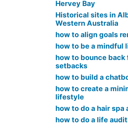
Hervey Bay
Historical sites in A
Western Australia
how to align goals r
how to be a mindful l
how to bounce back 
setbacks
how to build a chatb
how to create a mini
lifestyle
how to do a hair spa
how to do a life audit