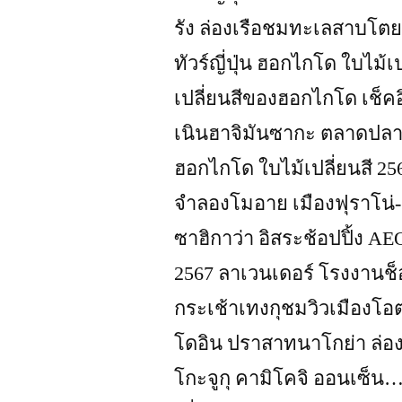
รัง ล่องเรือชมทะเลสาบโต
ทัวร์ญี่ปุ่น ฮอกไกโด ใบไม้
เปลี่ยนสีของฮอกไกโด เช็ค
เนินฮาจิมันซากะ ตลาดปลา
ฮอกไกโด ใบไม้เปลี่ยนสี 256
จำลองโมอาย เมืองฟุราโน่-ห
ซาฮิกาว่า อิสระช้อปปิ้ง AE
2567 ลาเวนเดอร์ โรงงานช็
กระเช้าเทงกุชมวิวเมืองโอตา
โดอิน ปราสาทนาโกย่า ล่อง
โกะจูกุ คามิโคจิ ออนเซ็น…