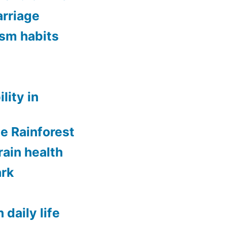
rriage
ism habits
lity in
ee Rainforest
rain health
ark
 daily life