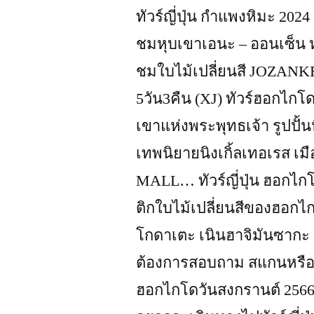
ทัวร์ญี่ปุ่น กำแพงหิมะ 202
คืน
ชมหุบเขาเอนะ – ออนเซ็น หม
Xj”
ชมใบไม้เปลี่ยนสี JOZANKE
5วัน3คืน (XJ) ทัวร์ฮอกไกโ
เขาแห่งพระพุทธเจ้า รูปปั้
เทพนิยายนิงเกิ้ลเทอเรส เม
MALL… ทัวร์ญี่ปุ่น ฮอกไก
ติกใบไม้เปลี่ยนสีของฮอกไก
โกดาเตะ เนินฮาจิมันซาก
ต้องการสอบถาม สแกนหรือคล
ฮอกไกโดวันสงกรานต์ 2566 (