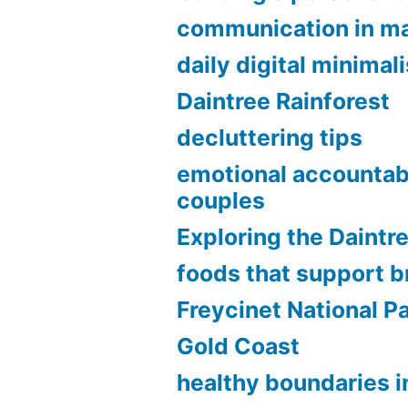
communication in ma
daily digital minimal
Daintree Rainforest
decluttering tips
emotional accountabi
couples
Exploring the Daintr
foods that support b
Freycinet National P
Gold Coast
healthy boundaries in