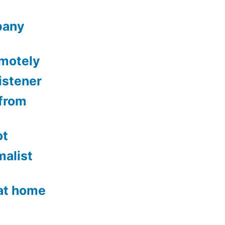
lbany
emotely
istener
from
ot
malist
 at home