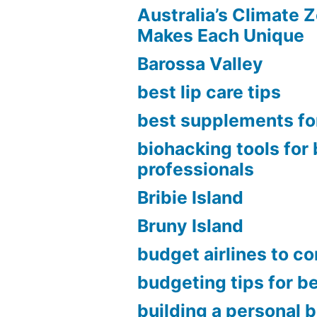
ไฮไลท์
Australia’s Climate 
Makes Each Unique
พัก
Barossa Valley
ดี
best lip care tips
อาหาร
best supplements fo
ครบ
biohacking tools for
มี
professionals
ไกด์
Bribie Island
ดูแล”
Bruny Island
budget airlines to c
budgeting tips for b
building a personal 