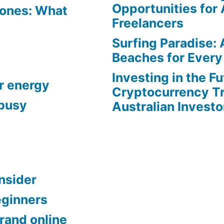
Opportunities for 
Zones: What
Freelancers
Surfing Paradise: 
Beaches for Every 
Investing in the Fu
r energy
Cryptocurrency Tr
 busy
Australian Investo
onsider
eginners
brand online