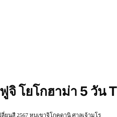
 ฟูจิ โยโกฮาม่า 5 วัน 
ปลี่ยนสี 2567 หุบเขาจิโกคุดานิ ศาลเจ้ามูโร