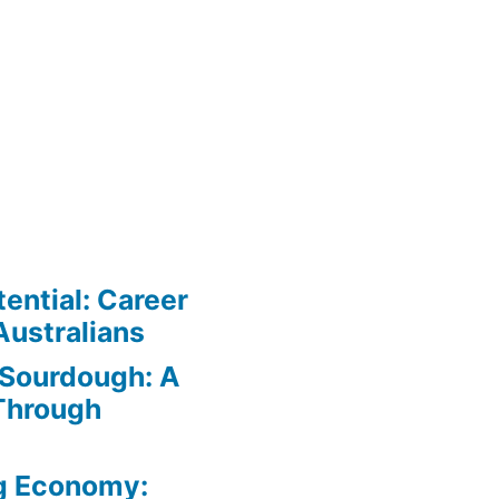
ential: Career
Australians
 Sourdough: A
Through
ig Economy: