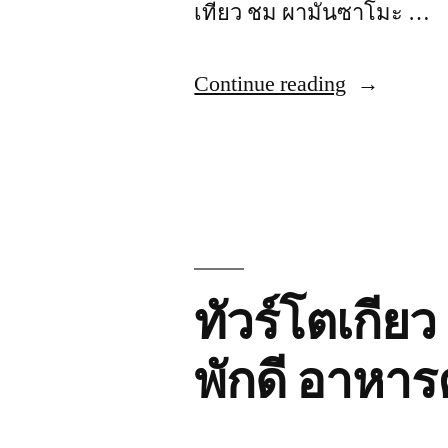
เที่ยว ชม ผามันซาโมะ …
“ทัวร์
Continue reading
โตเกียว
ฟูจิ
โย
โก
ฮาม่
ทัวร์โตเกียว
า
5
พักดี อาหาร
วัน
Three