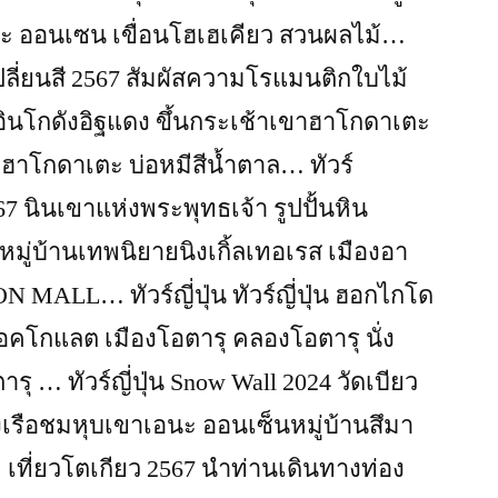
ยะ ออนเซน เขื่อนโฮเฮเคียว สวนผลไม้…
เปลี่ยนสี 2567 สัมผัสความโรแมนติกใบไม้
อินโกดังอิฐแดง ขึ้นกระเช้าเขาฮาโกดาเตะ
ฮาโกดาเตะ บ่อหมีสีน้ำตาล… ทัวร์
7 นินเขาแห่งพระพุทธเจ้า รูปปั้นหิน
มู่บ้านเทพนิยายนิงเกิ้ลเทอเรส เมืองอา
ON MALL… ทัวร์ญี่ปุ่น ทัวร์ญี่ปุ่น ฮอกไกโด
อคโกแลต เมืองโอตารุ คลองโอตารุ นั่ง
รุ … ทัวร์ญี่ปุ่น Snow Wall 2024 วัดเบียว
เรือชมหุบเขาเอนะ ออนเซ็นหมู่บ้านสึมา
 เที่ยวโตเกียว 2567 นำท่านเดินทางท่อง