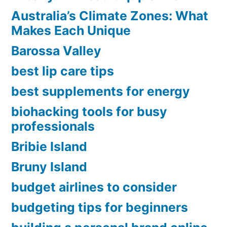
ยก
Australia’s Climate Zones: What
แลนด์
Makes Each Unique
บริดจ์
Barossa Valley
เป็น
best lip care tips
กุญแจ
best supplements for energy
สำคัญ
biohacking tools for busy
ใน
professionals
เศรษฐกิจ”
Bribie Island
Bruny Island
budget airlines to consider
budgeting tips for beginners