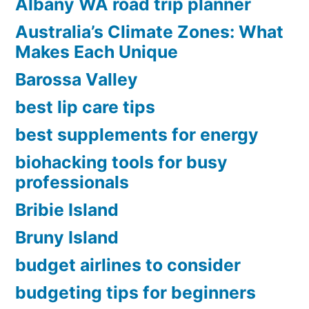
Albany WA road trip planner
เด่น
Australia’s Climate Zones: What
ของ
Makes Each Unique
ยุโรป
Barossa Valley
เหนือ”
best lip care tips
best supplements for energy
biohacking tools for busy
professionals
Bribie Island
Bruny Island
budget airlines to consider
budgeting tips for beginners