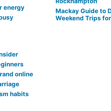
Rockhampton
r energy
Mackay Guide to 
 busy
Weekend Trips fo
onsider
eginners
brand online
rriage
ism habits