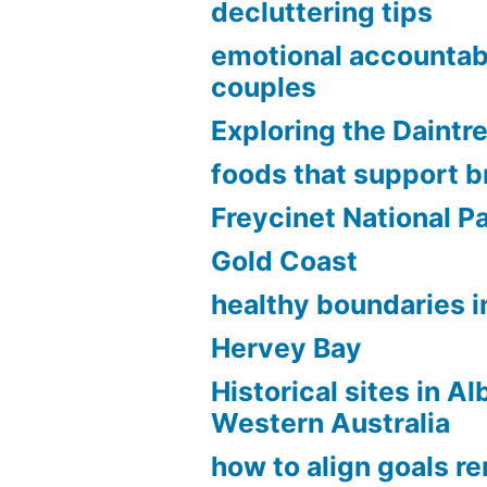
decluttering tips
emotional accountabi
couples
Exploring the Daintr
foods that support b
Freycinet National P
Gold Coast
healthy boundaries in
Hervey Bay
Historical sites in A
Western Australia
how to align goals r