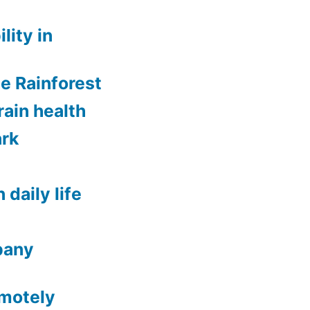
lity in
ee Rainforest
rain health
ark
 daily life
lbany
emotely