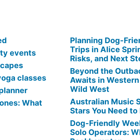
ed
Planning Dog-Fri
Trips in Alice Spri
ty events
Risks, and Next S
scapes
Beyond the Outba
yoga classes
Awaits in Western 
Wild West
planner
Australian Music 
Zones: What
Stars You Need to
Dog-Friendly Week
Solo Operators: W