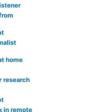
istener
from
ot
malist
 at home
r research
bt
k in remote