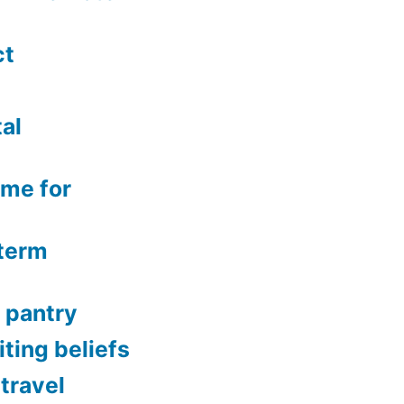
ct
al
ime for
-term
 pantry
ting beliefs
 travel