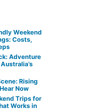
endly Weekend
ngs: Costs,
teps
ck: Adventure
Australia’s
Scene: Rising
 Hear Now
end Trips for
hat Works in