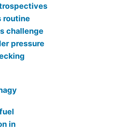
etrospectives
s routine
gs challenge
der pressure
hecking
phagy
fuel
n in