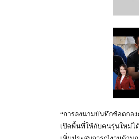
“การลงนามบันทึกข้อตกลงคว
เปิดพื้นที่ให้กับคนรุ่นให
เพิ่มประสบการณ์งานด้านกา