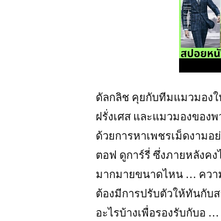
ดัลกลิช คุยกับทีมแมวมองให้
ฝรั่งเศส และแมวมองของพวกเ
ด้วยการหาเพชรเม็ดงามอย่า
ตอฟ ดูการ์รี่ ซึ่งภายหลังค
มากมายขนาดไหน … ความก้
ต้องมีการปรับตัวให้ทันกับ
อะไรบ้างเพื่อรองรับกับอ … ท