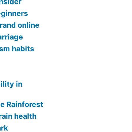
onsider
eginners
brand online
rriage
ism habits
lity in
ee Rainforest
rain health
ark