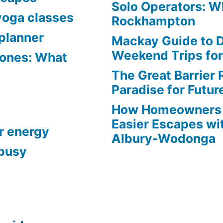
Solo Operators: W
yoga classes
Rockhampton
planner
Mackay Guide to 
Weekend Trips fo
Zones: What
The Great Barrier 
Paradise for Futur
How Homeowners 
Easier Escapes wit
r energy
Albury-Wodonga
 busy