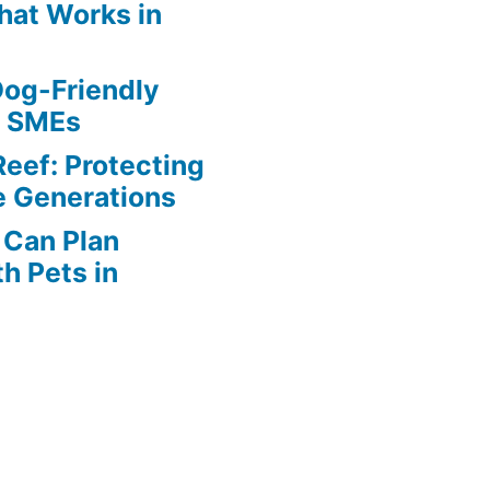
hat Works in
Dog-Friendly
r SMEs
Reef: Protecting
e Generations
Can Plan
h Pets in