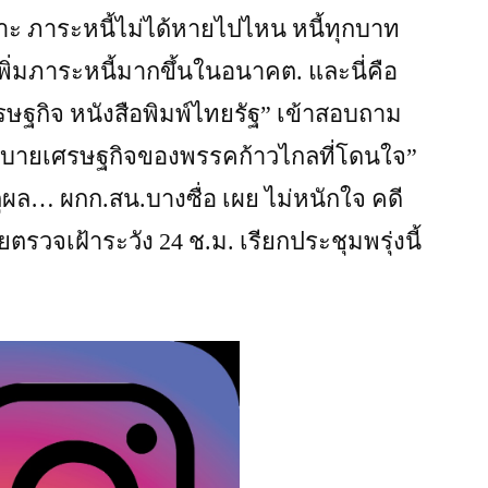
พราะ ภาระหนี้ไม่ได้หายไปไหน หนี้ทุกบาท
เพิ่มภาระหนี้มากขึ้นในอนาคต. และนี่คือ
รษฐกิจ หนังสือพิมพ์ไทยรัฐ” เข้าสอบถาม
ยบายเศรษฐกิจของพรรคก้าวไกลที่โดนใจ”
ผล… ผกก.สน.บางซื่อ เผย ไม่หนักใจ คดี
ตรวจเฝ้าระวัง 24 ช.ม. เรียกประชุมพรุ่งนี้