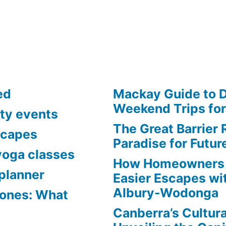
ed
Mackay Guide to 
Weekend Trips fo
ty events
The Great Barrier 
scapes
Paradise for Futur
yoga classes
How Homeowners 
planner
Easier Escapes wit
Albury-Wodonga
Zones: What
Canberra’s Cultur