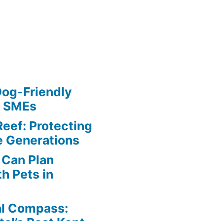
Dog-Friendly
r SMEs
Reef: Protecting
e Generations
Can Plan
h Pets in
al Compass: