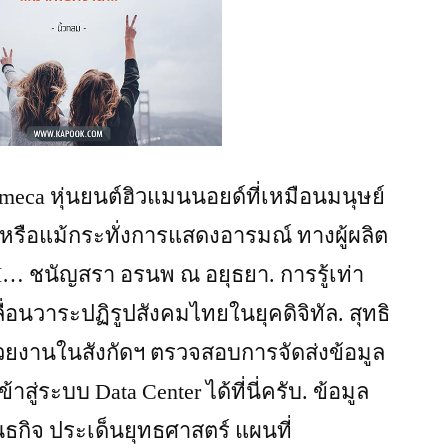
Ameca หุ่นยนต์ฮิวแมนนอยด์ที่เหมือนมนุษย์
 หรือแม้กระทั่งการแสดงอารมณ์ ทางผู้ผลิต
I… ชนัญสรา อรนพ ณ อยุธยา. การรู้เท่า
ื่อนวาระปฏิรูปสังคมไทยในยุคดิจิทัล. สุทธิ
หน่วยงานในสังกัดฯ ตรวจสอบการจัดส่งข้อมูล
ู่ระบบ Data Center ได้ที่นี่ครับ. ข้อมูล
พันธกิจ ประเด็นยุทธศาสตร์ แผนที่