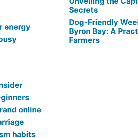
Unveiling the Capi
Secrets
Dog-Friendly Week
r energy
Byron Bay: A Pract
 busy
Farmers
onsider
eginners
brand online
rriage
ism habits