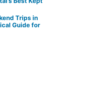
tal’s Best Kept
end Trips in
ical Guide for