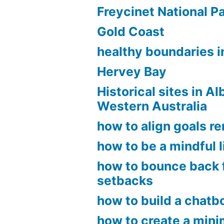
Freycinet National P
Gold Coast
healthy boundaries in
Hervey Bay
Historical sites in A
Western Australia
how to align goals r
how to be a mindful l
how to bounce back 
setbacks
how to build a chatb
how to create a mini