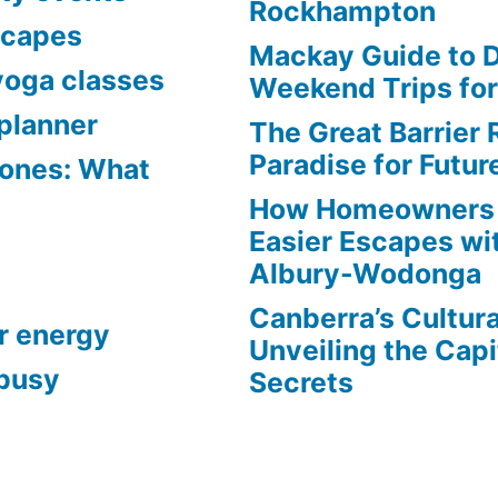
Rockhampton
scapes
Mackay Guide to 
yoga classes
Weekend Trips fo
planner
The Great Barrier 
Paradise for Futur
Zones: What
How Homeowners 
Easier Escapes wit
Albury-Wodonga
Canberra’s Cultur
r energy
Unveiling the Capi
 busy
Secrets