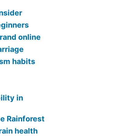
onsider
eginners
brand online
rriage
ism habits
lity in
ee Rainforest
rain health