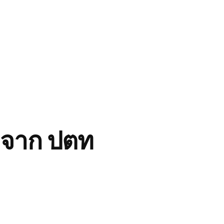
างจาก ปตท