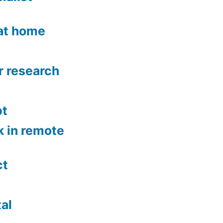
 at home
r research
bt
k in remote
ct
al