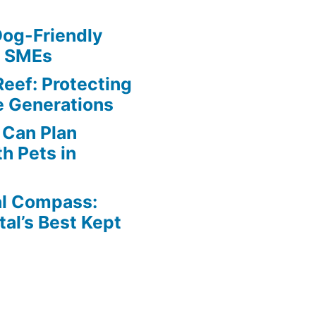
Dog-Friendly
r SMEs
Reef: Protecting
e Generations
Can Plan
h Pets in
al Compass:
tal’s Best Kept