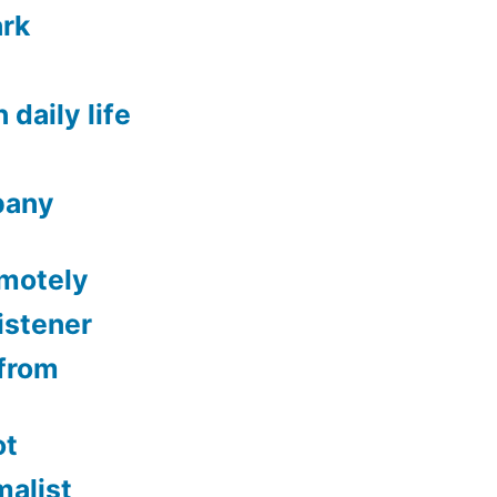
ark
 daily life
lbany
emotely
istener
from
ot
malist