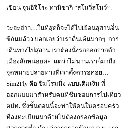
เขียน จุนอิจิโระ ทานิซากิ ”สโนวี่สโนว์” .
วะฮะฮ่าา…ในที่สุดก็จะได้ไปเยือนสุสานจิ๋น
ซีกันแล้วว บอกเลยว่าเราตื่นเต้นมากๆ การ
เดินทางไปสุสาน เราต้องนั่งรถออกจากตัว
เมืองสักหน่อยค่ะ แต่ว่าไม่นานเราก็มาถึง
จุดหมายปลายทางที่เราตั้งตารอคอย…
Sim2Fly คือ ซิมโรมมิ่ง แบบเติมเงิน ที่
ออกแบบมาสำหรับคนที่ชื่นชอบการไปเที่ยว
ตปท. ซึ่งขั้นตอนนี้จะทำให้คนในครอบครัว
ที่ลงทะเบียนมาด้วยไม่ต้องกรอกข้อมูล