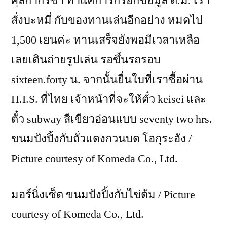
ศุลกากรซ้ำ ทำแค่การกรอกข้อมูล ต.ม. เรา
สั่งบะหมี่ กับของทานเล่นอีกอย่าง หมดไป
1,500 เยนค่ะ ทานเสร็จยังพอมีเวลาเหลือ
เลยเดินถ่ายรูปเล่น รอขึ้นรถรอบ
sixteen.forty น. จากนั้นยื่นใบที่เราซื้อผ่าน
H.I.S. ที่ไทย เจ้าหน้าที่จะให้ตั๋ว keisei และ
ตั๋ว subway สีเขียวอ่อนแบบ seventy two hrs.
ขนมปังปิ้งกับถั่วแดงกวนบด โอกุระอัง /
Picture courtesy of Komeda Co., Ltd.
มอร์นิ่งเซ็ต ขนมปังปิ้งกับไข่ต้ม / Picture
courtesy of Komeda Co., Ltd.