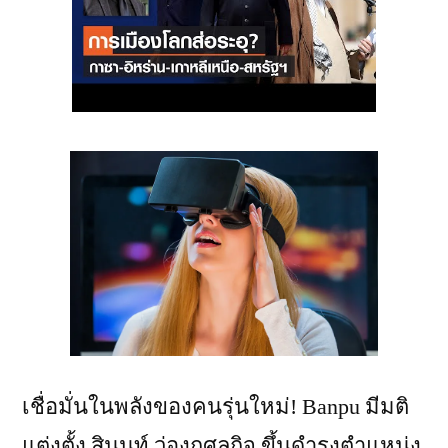
เชื่อมั่นในพลังของคนรุ่นใหม่! Banpu มีมติ
แต่งตั้ง สินนท์ ว่องกุศลกิจ ขึ้นดำรงตำแหน่ง